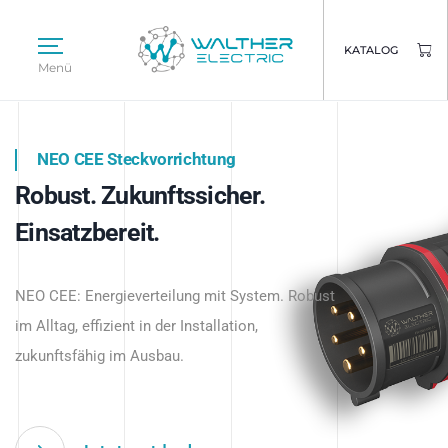
KATALOG
Menü
NEO CEE Steckvorrichtung
NEO ISY System
Robust. Zukunftssicher.
Intelligenz trifft Energie.
WALTHER ELECTRIC
Einsatzbereit.
Intelligente Stromverteilung
Das innovative Stecksystem für industrielle
beginnt hier.
NEO CEE: Energieverteilung mit System. Robust
Anwendungen – robust, IP-geschützt und
im Alltag, effizient in der Installation,
zukunftsfähig.
zukunftsfähig im Ausbau.
Jetzt entdecken
Jetzt entdecken