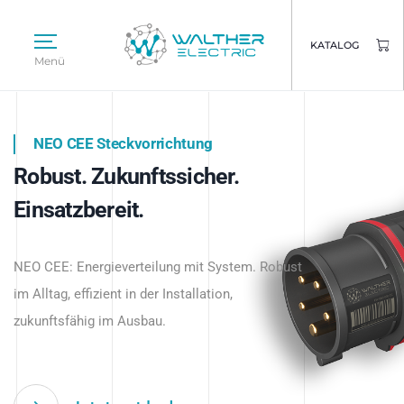
KATALOG
Menü
NEO CEE Steckvorrichtung
NEO ISY System
Robust. Zukunftssicher.
Intelligenz trifft Energie.
WALTHER ELECTRIC
Einsatzbereit.
Intelligente Stromverteilung
Das innovative Stecksystem für industrielle
beginnt hier.
NEO CEE: Energieverteilung mit System. Robust
Anwendungen – robust, IP-geschützt und
im Alltag, effizient in der Installation,
zukunftsfähig.
zukunftsfähig im Ausbau.
Jetzt entdecken
Jetzt entdecken