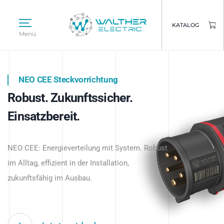
KATALOG
Menü
NEO CEE Steckvorrichtung
NEO ISY System
Robust. Zukunftssicher.
Intelligenz trifft Energie.
WALTHER ELECTRIC
Einsatzbereit.
Intelligente Stromverteilung
Das innovative Stecksystem für industrielle
beginnt hier.
NEO CEE: Energieverteilung mit System. Robust
Anwendungen – robust, IP-geschützt und
im Alltag, effizient in der Installation,
zukunftsfähig.
zukunftsfähig im Ausbau.
Jetzt entdecken
Jetzt entdecken