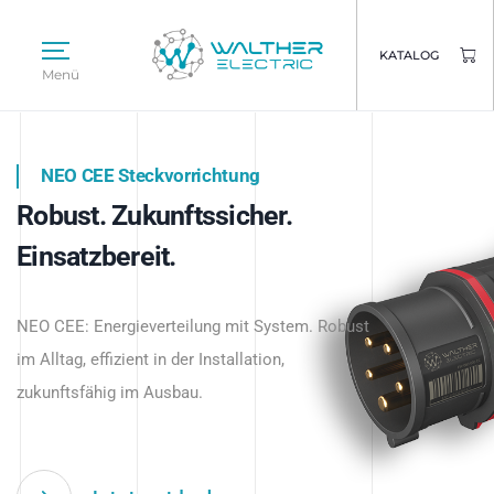
KATALOG
Menü
NEO CEE Steckvorrichtung
NEO ISY System
Robust. Zukunftssicher.
Intelligenz trifft Energie.
WALTHER ELECTRIC
Einsatzbereit.
Intelligente Stromverteilung
Das innovative Stecksystem für industrielle
beginnt hier.
NEO CEE: Energieverteilung mit System. Robust
Anwendungen – robust, IP-geschützt und
im Alltag, effizient in der Installation,
zukunftsfähig.
zukunftsfähig im Ausbau.
Jetzt entdecken
Jetzt entdecken