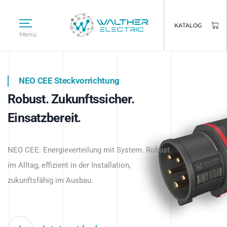
KATALOG
Menü
NEO CEE Steckvorrichtung
NEO ISY System
Robust. Zukunftssicher.
Intelligenz trifft Energie.
WALTHER ELECTRIC
Einsatzbereit.
Intelligente Stromverteilung
Das innovative Stecksystem für industrielle
beginnt hier.
NEO CEE: Energieverteilung mit System. Robust
Anwendungen – robust, IP-geschützt und
im Alltag, effizient in der Installation,
zukunftsfähig.
zukunftsfähig im Ausbau.
Jetzt entdecken
Jetzt entdecken