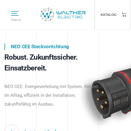
KATALOG
Menü
NEO CEE Steckvorrichtung
NEO ISY System
Robust. Zukunftssicher.
Intelligenz trifft Energie.
WALTHER ELECTRIC
Einsatzbereit.
Intelligente Stromverteilung
Das innovative Stecksystem für industrielle
beginnt hier.
NEO CEE: Energieverteilung mit System. Robust
Anwendungen – robust, IP-geschützt und
im Alltag, effizient in der Installation,
zukunftsfähig.
zukunftsfähig im Ausbau.
Jetzt entdecken
Jetzt entdecken