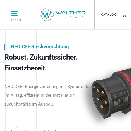
KATALOG
Menü
NEO CEE Steckvorrichtung
NEO ISY System
Robust. Zukunftssicher.
Intelligenz trifft Energie.
WALTHER ELECTRIC
Einsatzbereit.
Intelligente Stromverteilung
Das innovative Stecksystem für industrielle
beginnt hier.
NEO CEE: Energieverteilung mit System. Robust
Anwendungen – robust, IP-geschützt und
im Alltag, effizient in der Installation,
zukunftsfähig.
zukunftsfähig im Ausbau.
Jetzt entdecken
Jetzt entdecken