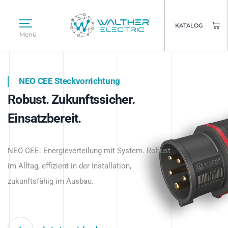
KATALOG
Menü
NEO CEE Steckvorrichtung
NEO ISY System
Robust. Zukunftssicher.
Intelligenz trifft Energie.
WALTHER ELECTRIC
Einsatzbereit.
Intelligente Stromverteilung
Das innovative Stecksystem für industrielle
beginnt hier.
NEO CEE: Energieverteilung mit System. Robust
Anwendungen – robust, IP-geschützt und
im Alltag, effizient in der Installation,
zukunftsfähig.
zukunftsfähig im Ausbau.
Jetzt entdecken
Jetzt entdecken