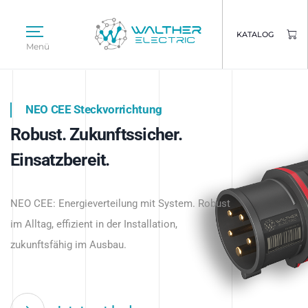
KATALOG
Menü
NEO CEE Steckvorrichtung
NEO ISY System
Robust. Zukunftssicher.
Intelligenz trifft Energie.
WALTHER ELECTRIC
Einsatzbereit.
Intelligente Stromverteilung
Das innovative Stecksystem für industrielle
beginnt hier.
NEO CEE: Energieverteilung mit System. Robust
Anwendungen – robust, IP-geschützt und
im Alltag, effizient in der Installation,
zukunftsfähig.
zukunftsfähig im Ausbau.
Jetzt entdecken
Jetzt entdecken