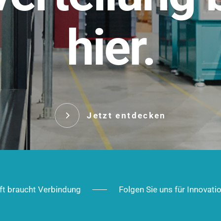
t.
hier.
Das innovative Stecksy
robust, IP-geschützt un
 Robust im Alltag,
ig im Ausbau.
Jetzt entd
Jetzt entdecken
ft braucht Verbindung
Folgen Sie uns für Innovati