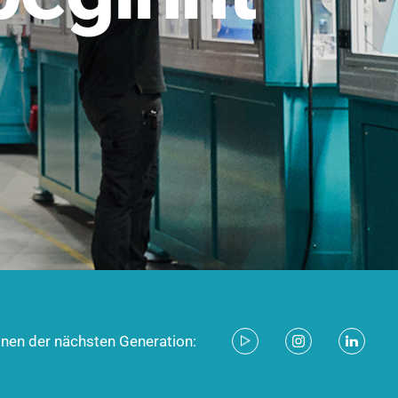
stem für industrielle Anwendungen –
d zukunftsfähig.
ecken
onen der nächsten Generation: