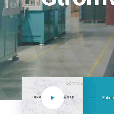
Einsatzberei
NEO CEE: Energieverteilung mit System.
effizient in der Installation, zukunftsfäh
Jetzt entdecken
Zukun