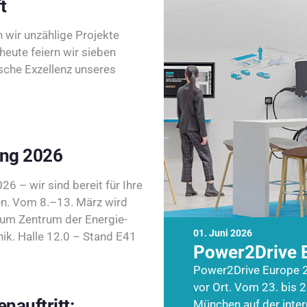
t
wir unzählige Projekte
heute feiern wir sieben
sche Exzellenz unseres
ing 2026
26 – wir sind bereit für Ihre
n. Vom 8.–13. März wird
zum Zentrum der Energie-
01. Juni 2026
k. Halle 12.0 – Stand E41
Power2Drive 
Power2Drive Europe 2
vor Ort. Vom 23. bis 2
nauftritt:
München auf der inte