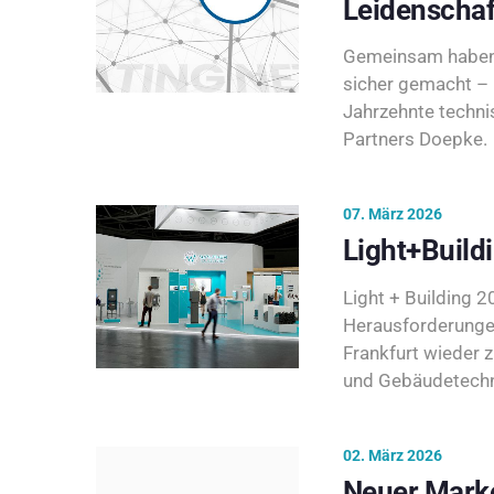
Leidenschaf
Gemeinsam haben 
sicher gemacht – 
Jahrzehnte techni
Partners Doepke.
07. März 2026
Light+Build
Light + Building 20
Herausforderunge
Frankfurt wieder 
und Gebäudetechni
02. März 2026
Neuer Marke