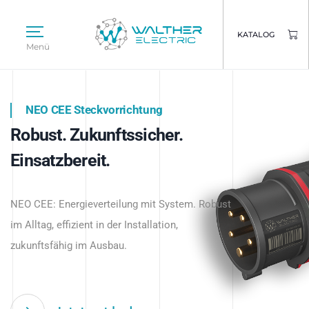
KATALOG
Menü
NEO CEE Steckvorrichtung
NEO ISY System
Robust. Zukunftssicher.
Intelligenz trifft Energie.
WALTHER ELECTRIC
Einsatzbereit.
Intelligente Stromverteilung
Das innovative Stecksystem für industrielle
beginnt hier.
NEO CEE: Energieverteilung mit System. Robust
Anwendungen – robust, IP-geschützt und
im Alltag, effizient in der Installation,
zukunftsfähig.
zukunftsfähig im Ausbau.
Jetzt entdecken
Jetzt entdecken