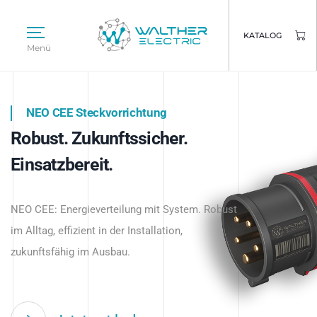
KATALOG
Menü
NEO CEE Steckvorrichtung
NEO ISY System
Robust. Zukunftssicher.
Intelligenz trifft Energie.
WALTHER ELECTRIC
Einsatzbereit.
Intelligente Stromverteilung
Das innovative Stecksystem für industrielle
beginnt hier.
NEO CEE: Energieverteilung mit System. Robust
Anwendungen – robust, IP-geschützt und
im Alltag, effizient in der Installation,
zukunftsfähig.
zukunftsfähig im Ausbau.
Jetzt entdecken
Jetzt entdecken