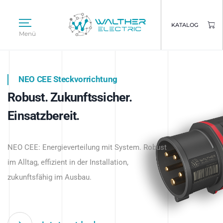
KATALOG
Menü
NEO CEE Steckvorrichtung
NEO ISY System
Robust. Zukunftssicher.
Intelligenz trifft Energie.
WALTHER ELECTRIC
Einsatzbereit.
Intelligente Stromverteilung
Das innovative Stecksystem für industrielle
beginnt hier.
NEO CEE: Energieverteilung mit System. Robust
Anwendungen – robust, IP-geschützt und
im Alltag, effizient in der Installation,
zukunftsfähig.
zukunftsfähig im Ausbau.
Jetzt entdecken
Jetzt entdecken