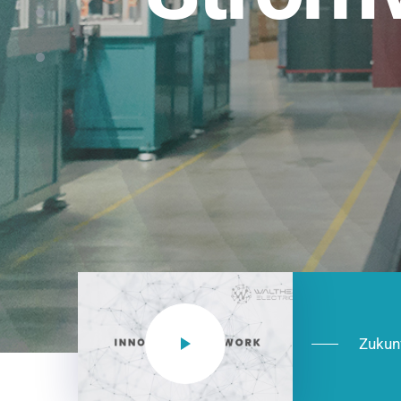
Einsatzberei
NEO CEE: Energieverteilung mit System.
effizient in der Installation, zukunftsfäh
Jetzt entdecken
Zukun