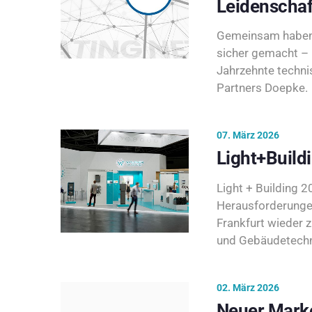
Leidenschaf
Gemeinsam haben 
sicher gemacht – 
Jahrzehnte techni
Partners Doepke.
07. März 2026
Light+Build
Light + Building 20
Herausforderunge
Frankfurt wieder 
und Gebäudetechni
02. März 2026
Neuer Marke