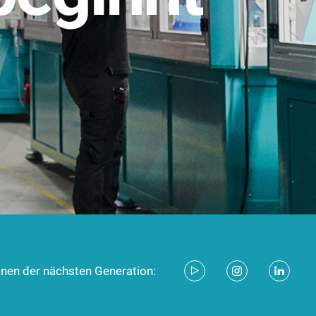
stem für industrielle Anwendungen –
d zukunftsfähig.
ecken
onen der nächsten Generation: