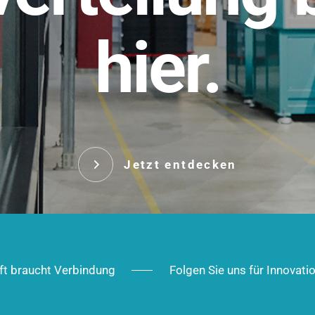
t.
hier.
Das innovative Stecksy
robust, IP-geschützt un
 Robust im Alltag,
ig im Ausbau.
Jetzt entd
Jetzt entdecken
ft braucht Verbindung
Folgen Sie uns für Innovati