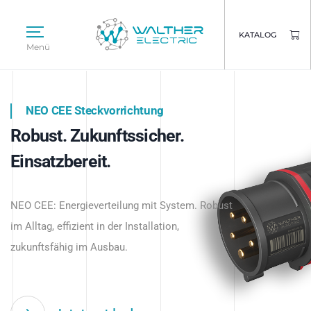
KATALOG
Menü
NEO CEE Steckvorrichtung
NEO ISY System
Robust. Zukunftssicher.
Intelligenz trifft Energie.
WALTHER ELECTRIC
Einsatzbereit.
Intelligente Stromverteilung
Das innovative Stecksystem für industrielle
beginnt hier.
NEO CEE: Energieverteilung mit System. Robust
Anwendungen – robust, IP-geschützt und
im Alltag, effizient in der Installation,
zukunftsfähig.
zukunftsfähig im Ausbau.
Jetzt entdecken
Jetzt entdecken