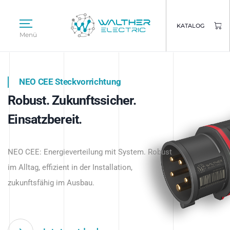
KATALOG
Menü
NEO CEE Steckvorrichtung
NEO ISY System
Robust. Zukunftssicher.
Intelligenz trifft Energie.
WALTHER ELECTRIC
Einsatzbereit.
Intelligente Stromverteilung
Das innovative Stecksystem für industrielle
beginnt hier.
NEO CEE: Energieverteilung mit System. Robust
Anwendungen – robust, IP-geschützt und
im Alltag, effizient in der Installation,
zukunftsfähig.
zukunftsfähig im Ausbau.
Jetzt entdecken
Jetzt entdecken