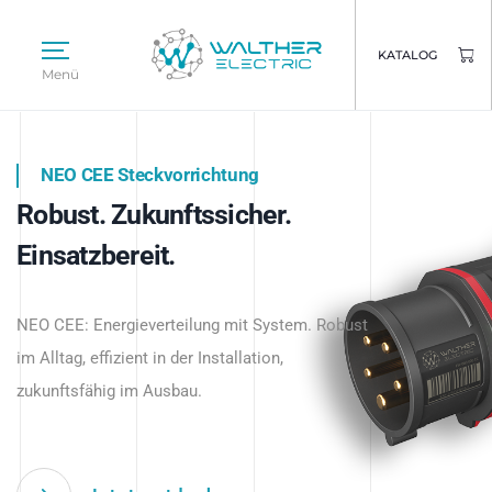
KATALOG
Menü
NEO CEE Steckvorrichtung
NEO ISY System
Robust. Zukunftssicher.
Intelligenz trifft Energie.
WALTHER ELECTRIC
Einsatzbereit.
Intelligente Stromverteilung
Das innovative Stecksystem für industrielle
beginnt hier.
NEO CEE: Energieverteilung mit System. Robust
Anwendungen – robust, IP-geschützt und
im Alltag, effizient in der Installation,
zukunftsfähig.
zukunftsfähig im Ausbau.
Jetzt entdecken
Jetzt entdecken