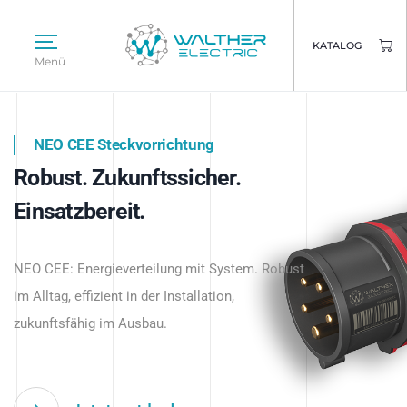
KATALOG
Menü
NEO CEE Steckvorrichtung
NEO ISY System
Robust. Zukunftssicher.
Intelligenz trifft Energie.
WALTHER ELECTRIC
Einsatzbereit.
Intelligente Stromverteilung
Das innovative Stecksystem für industrielle
beginnt hier.
NEO CEE: Energieverteilung mit System. Robust
Anwendungen – robust, IP-geschützt und
im Alltag, effizient in der Installation,
zukunftsfähig.
zukunftsfähig im Ausbau.
Jetzt entdecken
Jetzt entdecken