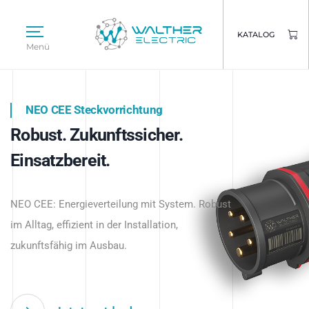
KATALOG
Menü
NEO CEE Steckvorrichtung
NEO ISY System
Robust. Zukunftssicher.
Intelligenz trifft Energie.
WALTHER ELECTRIC
Einsatzbereit.
Intelligente Stromverteilung
Das innovative Stecksystem für industrielle
beginnt hier.
NEO CEE: Energieverteilung mit System. Robust
Anwendungen – robust, IP-geschützt und
im Alltag, effizient in der Installation,
zukunftsfähig.
zukunftsfähig im Ausbau.
Jetzt entdecken
Jetzt entdecken