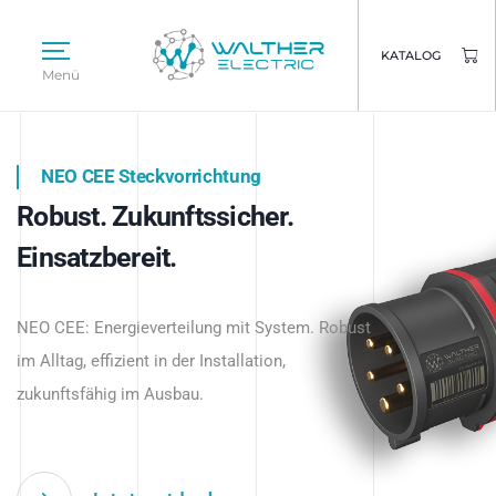
KATALOG
Menü
NEO CEE Steckvorrichtung
NEO ISY System
Robust. Zukunftssicher.
Intelligenz trifft Energie.
WALTHER ELECTRIC
Einsatzbereit.
Intelligente Stromverteilung
Das innovative Stecksystem für industrielle
beginnt hier.
NEO CEE: Energieverteilung mit System. Robust
Anwendungen – robust, IP-geschützt und
im Alltag, effizient in der Installation,
zukunftsfähig.
zukunftsfähig im Ausbau.
Jetzt entdecken
Jetzt entdecken