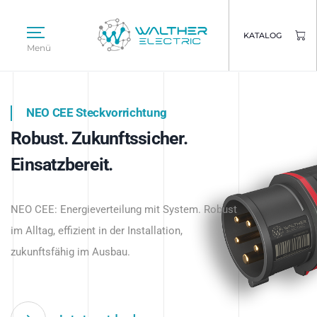
KATALOG
Menü
NEO CEE Steckvorrichtung
NEO ISY System
Robust. Zukunftssicher.
Intelligenz trifft Energie.
WALTHER ELECTRIC
Einsatzbereit.
Intelligente Stromverteilung
Das innovative Stecksystem für industrielle
beginnt hier.
NEO CEE: Energieverteilung mit System. Robust
Anwendungen – robust, IP-geschützt und
im Alltag, effizient in der Installation,
zukunftsfähig.
zukunftsfähig im Ausbau.
Jetzt entdecken
Jetzt entdecken