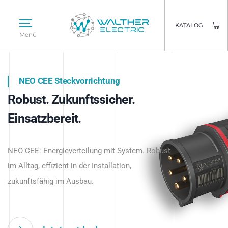
KATALOG
Menü
NEO CEE Steckvorrichtung
NEO ISY System
Robust. Zukunftssicher.
Intelligenz trifft Energie.
WALTHER ELECTRIC
Einsatzbereit.
Intelligente Stromverteilung
Das innovative Stecksystem für industrielle
beginnt hier.
NEO CEE: Energieverteilung mit System. Robust
Anwendungen – robust, IP-geschützt und
im Alltag, effizient in der Installation,
zukunftsfähig.
zukunftsfähig im Ausbau.
Jetzt entdecken
Jetzt entdecken