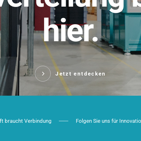
t.
hier.
Das innovative Stecksy
robust, IP-geschützt un
 Robust im Alltag,
ig im Ausbau.
Jetzt entd
Jetzt entdecken
ft braucht Verbindung
Folgen Sie uns für Innovati