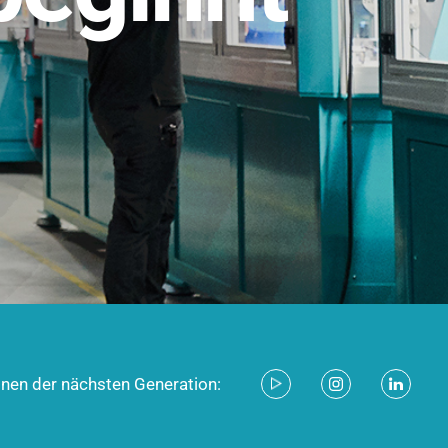
stem für industrielle Anwendungen –
d zukunftsfähig.
ecken
onen der nächsten Generation: