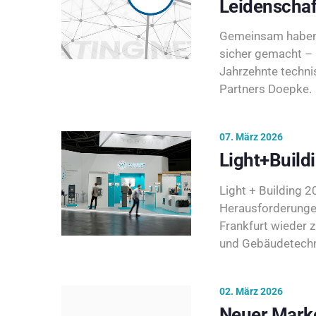
Leidenschaf
Gemeinsam haben 
sicher gemacht – 
Jahrzehnte techni
Partners Doepke.
07. März 2026
Light+Build
Light + Building 20
Herausforderunge
Frankfurt wieder 
und Gebäudetechni
02. März 2026
Neuer Marke