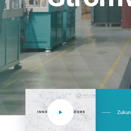
Einsatzberei
NEO CEE: Energieverteilung mit System.
effizient in der Installation, zukunftsfäh
Jetzt entdecken
Zukun