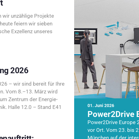
t
wir unzählige Projekte
heute feiern wir sieben
sche Exzellenz unseres
ing 2026
26 – wir sind bereit für Ihre
n. Vom 8.–13. März wird
zum Zentrum der Energie-
01. Juni 2026
k. Halle 12.0 – Stand E41
Power2Drive 
Power2Drive Europe 2
vor Ort. Vom 23. bis 2
nauftritt:
München auf der inte