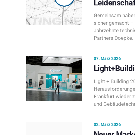
Leidenschaf
Gemeinsam haben 
sicher gemacht – 
Jahrzehnte techni
Partners Doepke.
07. März 2026
Light+Build
Light + Building 20
Herausforderunge
Frankfurt wieder 
und Gebäudetechni
02. März 2026
Neuer Marke