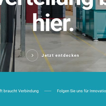
t.
hier.
Das innovative Stecksy
robust, IP-geschützt un
 Robust im Alltag,
ig im Ausbau.
Jetzt entd
Jetzt entdecken
ft braucht Verbindung
Folgen Sie uns für Innovati