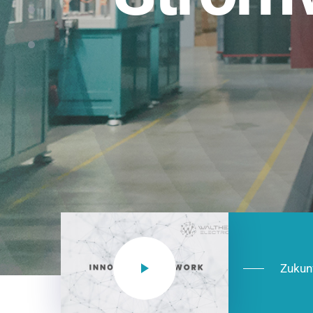
Einsatzberei
NEO CEE: Energieverteilung mit System.
effizient in der Installation, zukunftsfäh
Jetzt entdecken
Zukun