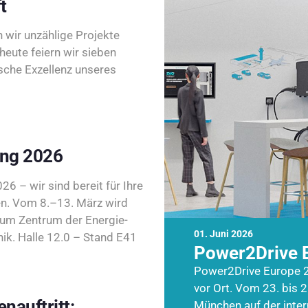
t
wir unzählige Projekte
heute feiern wir sieben
sche Exzellenz unseres
ing 2026
26 – wir sind bereit für Ihre
n. Vom 8.–13. März wird
zum Zentrum der Energie-
01. Juni 2026
k. Halle 12.0 – Stand E41
Power2Drive 
Power2Drive Europe 2
vor Ort. Vom 23. bis 2
nauftritt:
München auf der inte