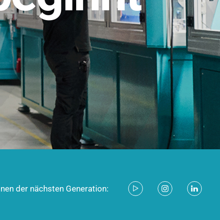
stem für industrielle Anwendungen –
d zukunftsfähig.
ecken
onen der nächsten Generation: