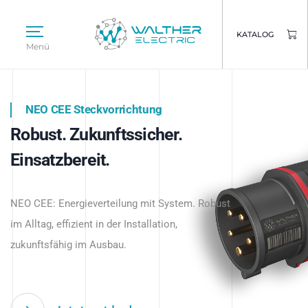
KATALOG
Menü
NEO CEE Steckvorrichtung
NEO ISY System
Robust. Zukunftssicher.
Intelligenz trifft Energie.
WALTHER ELECTRIC
Einsatzbereit.
Intelligente Stromverteilung
Das innovative Stecksystem für industrielle
beginnt hier.
NEO CEE: Energieverteilung mit System. Robust
Anwendungen – robust, IP-geschützt und
im Alltag, effizient in der Installation,
zukunftsfähig.
zukunftsfähig im Ausbau.
Jetzt entdecken
Jetzt entdecken