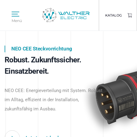
KATALOG
Menü
NEO CEE Steckvorrichtung
NEO ISY System
Robust. Zukunftssicher.
Intelligenz trifft Energie.
WALTHER ELECTRIC
Einsatzbereit.
Intelligente Stromverteilung
Das innovative Stecksystem für industrielle
beginnt hier.
NEO CEE: Energieverteilung mit System. Robust
Anwendungen – robust, IP-geschützt und
im Alltag, effizient in der Installation,
zukunftsfähig.
zukunftsfähig im Ausbau.
Jetzt entdecken
Jetzt entdecken