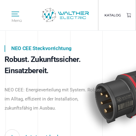
KATALOG
Menü
NEO CEE Steckvorrichtung
NEO ISY System
Robust. Zukunftssicher.
Intelligenz trifft Energie.
WALTHER ELECTRIC
Einsatzbereit.
Intelligente Stromverteilung
Das innovative Stecksystem für industrielle
beginnt hier.
NEO CEE: Energieverteilung mit System. Robust
Anwendungen – robust, IP-geschützt und
im Alltag, effizient in der Installation,
zukunftsfähig.
zukunftsfähig im Ausbau.
Jetzt entdecken
Jetzt entdecken