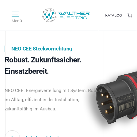
KATALOG
Menü
NEO CEE Steckvorrichtung
NEO ISY System
Robust. Zukunftssicher.
Intelligenz trifft Energie.
WALTHER ELECTRIC
Einsatzbereit.
Intelligente Stromverteilung
Das innovative Stecksystem für industrielle
beginnt hier.
NEO CEE: Energieverteilung mit System. Robust
Anwendungen – robust, IP-geschützt und
im Alltag, effizient in der Installation,
zukunftsfähig.
zukunftsfähig im Ausbau.
Jetzt entdecken
Jetzt entdecken