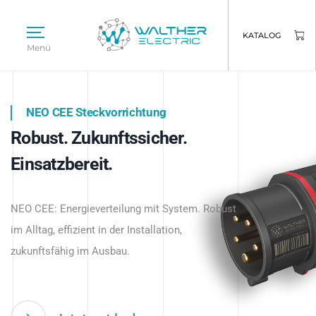
KATALOG
Menü
NEO CEE Steckvorrichtung
NEO ISY System
Robust. Zukunftssicher.
Intelligenz trifft Energie.
WALTHER ELECTRIC
Einsatzbereit.
Intelligente Stromverteilung
Das innovative Stecksystem für industrielle
beginnt hier.
NEO CEE: Energieverteilung mit System. Robust
Anwendungen – robust, IP-geschützt und
im Alltag, effizient in der Installation,
zukunftsfähig.
zukunftsfähig im Ausbau.
Jetzt entdecken
Jetzt entdecken