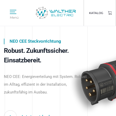
KATALOG
Menü
NEO CEE Steckvorrichtung
NEO ISY System
Robust. Zukunftssicher.
Intelligenz trifft Energie.
WALTHER ELECTRIC
Einsatzbereit.
Intelligente Stromverteilung
Das innovative Stecksystem für industrielle
beginnt hier.
NEO CEE: Energieverteilung mit System. Robust
Anwendungen – robust, IP-geschützt und
im Alltag, effizient in der Installation,
zukunftsfähig.
zukunftsfähig im Ausbau.
Jetzt entdecken
Jetzt entdecken