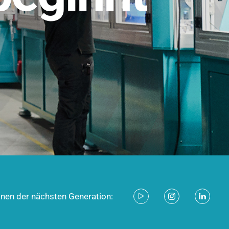
stem für industrielle Anwendungen –
d zukunftsfähig.
ecken
onen der nächsten Generation: