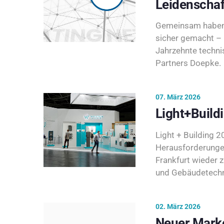
Leidenschaf
Gemeinsam haben 
sicher gemacht – 
Jahrzehnte techni
Partners Doepke.
07. März 2026
Light+Build
Light + Building 20
Herausforderunge
Frankfurt wieder 
und Gebäudetechni
02. März 2026
Neuer Marke