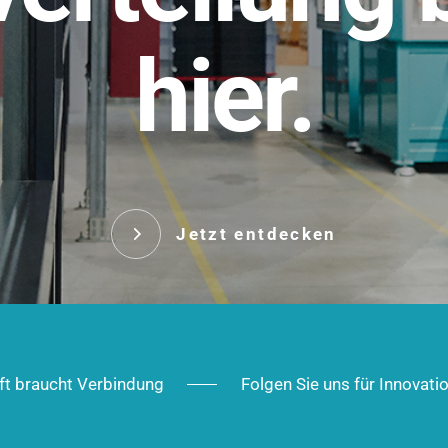
t.
hier.
Das innovative Stecksy
robust, IP-geschützt un
 Robust im Alltag,
ig im Ausbau.
Jetzt entd
Jetzt entdecken
ft braucht Verbindung
Folgen Sie uns für Innovati