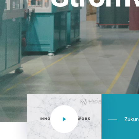
Einsatzberei
NEO CEE: Energieverteilung mit System.
effizient in der Installation, zukunftsfäh
Jetzt entdecken
Zukun