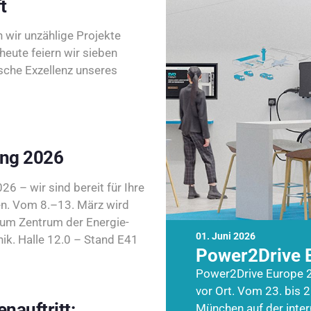
t
wir unzählige Projekte
heute feiern wir sieben
sche Exzellenz unseres
ing 2026
26 – wir sind bereit für Ihre
n. Vom 8.–13. März wird
zum Zentrum der Energie-
01. Juni 2026
k. Halle 12.0 – Stand E41
Power2Drive 
Power2Drive Europe 2
vor Ort. Vom 23. bis 2
nauftritt:
München auf der inte