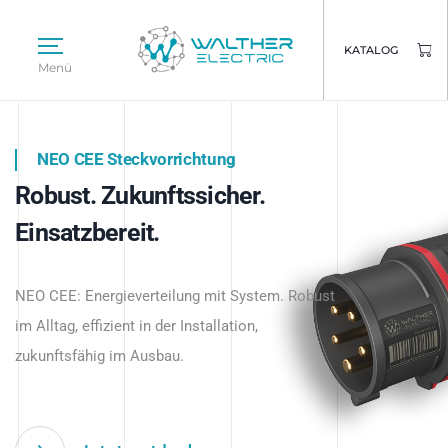
KATALOG
Menü
NEO CEE Steckvorrichtung
NEO ISY System
Robust. Zukunftssicher.
Intelligenz trifft Energie.
WALTHER ELECTRIC
Einsatzbereit.
Intelligente Stromverteilung
Das innovative Stecksystem für industrielle
beginnt hier.
NEO CEE: Energieverteilung mit System. Robust
Anwendungen – robust, IP-geschützt und
im Alltag, effizient in der Installation,
zukunftsfähig.
zukunftsfähig im Ausbau.
Jetzt entdecken
Jetzt entdecken