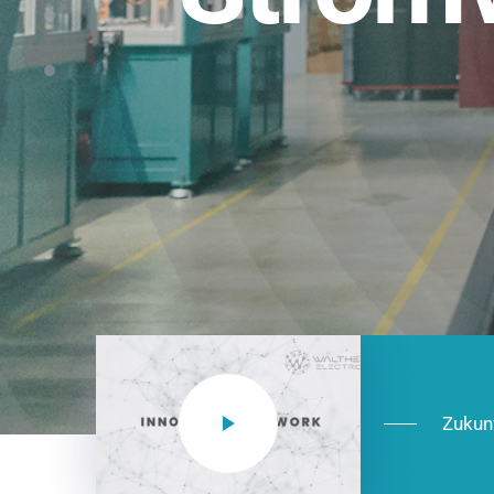
Einsatzberei
NEO CEE: Energieverteilung mit System.
effizient in der Installation, zukunftsfäh
Jetzt entdecken
Zukun