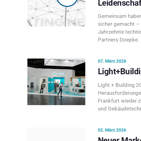
Leidenschaf
Gemeinsam haben 
sicher gemacht – 
Jahrzehnte techni
Partners Doepke.
07. März 2026
Light+Build
Light + Building 20
Herausforderunge
Frankfurt wieder 
und Gebäudetechni
02. März 2026
Neuer Marke