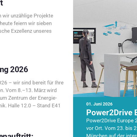
t
wir unzählige Projekte
heute feiern wir sieben
sche Exzellenz unseres
ing 2026
26 – wir sind bereit für Ihre
n. Vom 8.–13. März wird
zum Zentrum der Energie-
01. Juni 2026
k. Halle 12.0 – Stand E41
Power2Drive 
Power2Drive Europe 2
vor Ort. Vom 23. bis 2
nauftritt:
München auf der inte