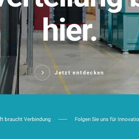
t.
hier.
Das innovative Stecksy
robust, IP-geschützt un
 Robust im Alltag,
ig im Ausbau.
Jetzt entd
Jetzt entdecken
ft braucht Verbindung
Folgen Sie uns für Innovati