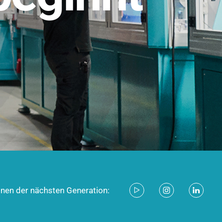
stem für industrielle Anwendungen –
d zukunftsfähig.
ecken
onen der nächsten Generation: