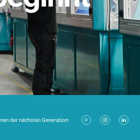
stem für industrielle Anwendungen –
d zukunftsfähig.
ecken
onen der nächsten Generation: