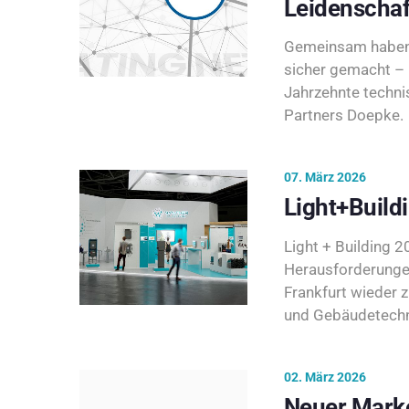
Leidenschaf
Gemeinsam haben 
sicher gemacht – 
Jahrzehnte techni
Partners Doepke.
07. März 2026
Light+Build
Light + Building 20
Herausforderunge
Frankfurt wieder 
und Gebäudetechni
02. März 2026
Neuer Marke