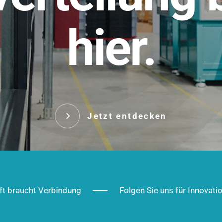
t.
hier.
Das innovative Stecksy
robust, IP-geschützt un
 Robust im Alltag,
ig im Ausbau.
Jetzt entd
Jetzt entdecken
ft braucht Verbindung
Folgen Sie uns für Innovati