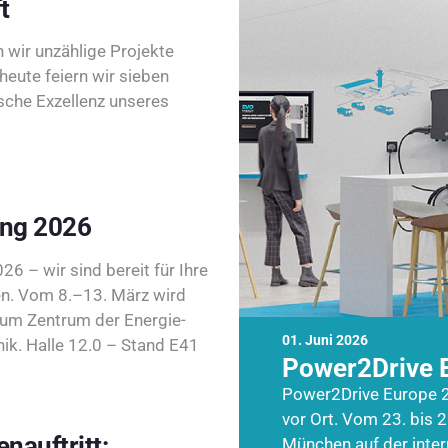
t
wir unzählige Projekte
heute feiern wir sieben
sche Exzellenz unseres
ing 2026
26 – wir sind bereit für Ihre
n. Vom 8.–13. März wird
zum Zentrum der Energie-
01. Juni 2026
k. Halle 12.0 – Stand E41
Power2Drive 
Power2Drive Europe 2
vor Ort. Vom 23. bis 2
nauftritt:
München auf der inte