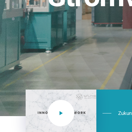
Einsatzberei
NEO CEE: Energieverteilung mit System.
effizient in der Installation, zukunftsfäh
Jetzt entdecken
Zukun