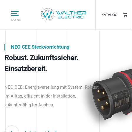
KATALOG
Menü
NEO CEE Steckvorrichtung
NEO ISY System
Robust. Zukunftssicher.
Intelligenz trifft Energie.
WALTHER ELECTRIC
Einsatzbereit.
Intelligente Stromverteilung
Das innovative Stecksystem für industrielle
beginnt hier.
NEO CEE: Energieverteilung mit System. Robust
Anwendungen – robust, IP-geschützt und
im Alltag, effizient in der Installation,
zukunftsfähig.
zukunftsfähig im Ausbau.
Jetzt entdecken
Jetzt entdecken