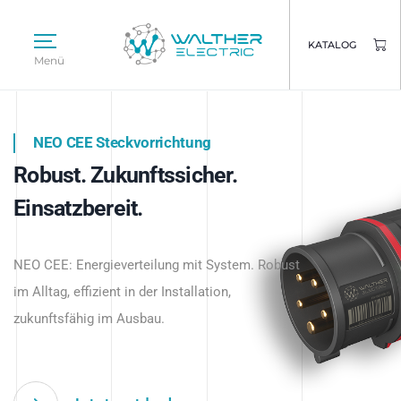
KATALOG
Menü
NEO CEE Steckvorrichtung
NEO ISY System
Robust. Zukunftssicher.
Intelligenz trifft Energie.
WALTHER ELECTRIC
Einsatzbereit.
Intelligente Stromverteilung
Das innovative Stecksystem für industrielle
beginnt hier.
NEO CEE: Energieverteilung mit System. Robust
Anwendungen – robust, IP-geschützt und
im Alltag, effizient in der Installation,
zukunftsfähig.
zukunftsfähig im Ausbau.
Jetzt entdecken
Jetzt entdecken