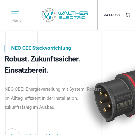
KATALOG
Menü
NEO CEE Steckvorrichtung
NEO ISY System
Robust. Zukunftssicher.
Intelligenz trifft Energie.
WALTHER ELECTRIC
Einsatzbereit.
Intelligente Stromverteilung
Das innovative Stecksystem für industrielle
beginnt hier.
NEO CEE: Energieverteilung mit System. Robust
Anwendungen – robust, IP-geschützt und
im Alltag, effizient in der Installation,
zukunftsfähig.
zukunftsfähig im Ausbau.
Jetzt entdecken
Jetzt entdecken