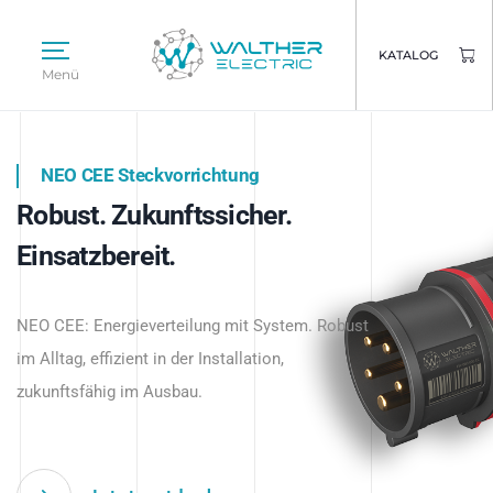
KATALOG
Menü
NEO CEE Steckvorrichtung
NEO ISY System
Robust. Zukunftssicher.
Intelligenz trifft Energie.
WALTHER ELECTRIC
Einsatzbereit.
Intelligente Stromverteilung
Das innovative Stecksystem für industrielle
beginnt hier.
NEO CEE: Energieverteilung mit System. Robust
Anwendungen – robust, IP-geschützt und
im Alltag, effizient in der Installation,
zukunftsfähig.
zukunftsfähig im Ausbau.
Jetzt entdecken
Jetzt entdecken