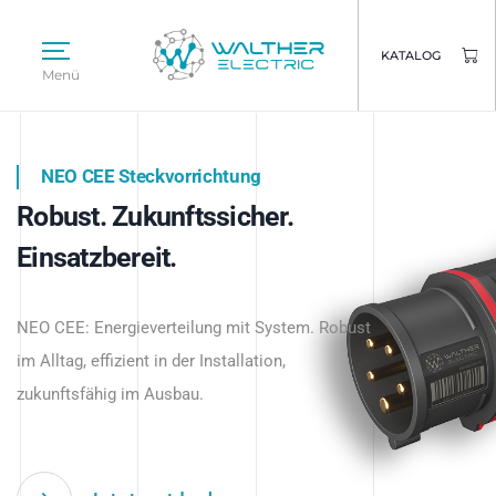
KATALOG
Menü
NEO CEE Steckvorrichtung
NEO ISY System
Robust. Zukunftssicher.
Intelligenz trifft Energie.
WALTHER ELECTRIC
Einsatzbereit.
Intelligente Stromverteilung
Das innovative Stecksystem für industrielle
beginnt hier.
NEO CEE: Energieverteilung mit System. Robust
Anwendungen – robust, IP-geschützt und
im Alltag, effizient in der Installation,
zukunftsfähig.
zukunftsfähig im Ausbau.
Jetzt entdecken
Jetzt entdecken