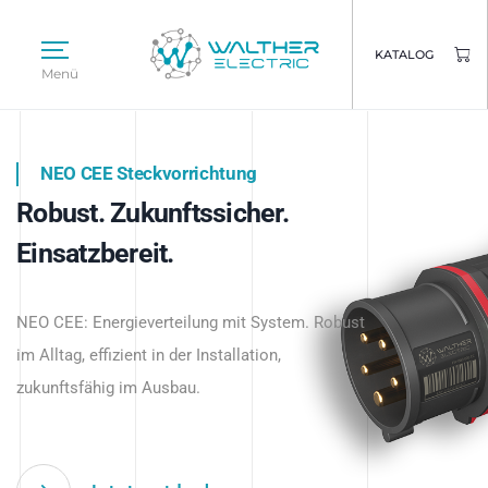
KATALOG
Menü
NEO CEE Steckvorrichtung
NEO ISY System
Robust. Zukunftssicher.
Intelligenz trifft Energie.
WALTHER ELECTRIC
Einsatzbereit.
Intelligente Stromverteilung
Das innovative Stecksystem für industrielle
beginnt hier.
NEO CEE: Energieverteilung mit System. Robust
Anwendungen – robust, IP-geschützt und
im Alltag, effizient in der Installation,
zukunftsfähig.
zukunftsfähig im Ausbau.
Jetzt entdecken
Jetzt entdecken