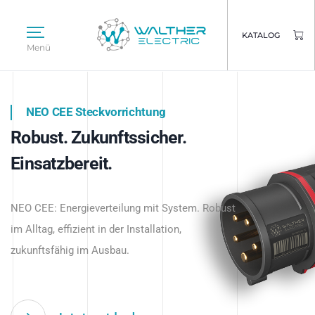
KATALOG
Menü
NEO CEE Steckvorrichtung
NEO ISY System
Robust. Zukunftssicher.
Intelligenz trifft Energie.
WALTHER ELECTRIC
Einsatzbereit.
Intelligente Stromverteilung
Das innovative Stecksystem für industrielle
beginnt hier.
NEO CEE: Energieverteilung mit System. Robust
Anwendungen – robust, IP-geschützt und
im Alltag, effizient in der Installation,
zukunftsfähig.
zukunftsfähig im Ausbau.
Jetzt entdecken
Jetzt entdecken