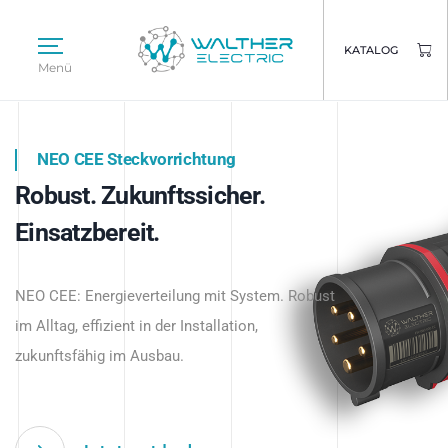
KATALOG
Menü
NEO CEE Steckvorrichtung
NEO ISY System
Robust. Zukunftssicher.
Intelligenz trifft Energie.
WALTHER ELECTRIC
Einsatzbereit.
Intelligente Stromverteilung
Das innovative Stecksystem für industrielle
beginnt hier.
NEO CEE: Energieverteilung mit System. Robust
Anwendungen – robust, IP-geschützt und
im Alltag, effizient in der Installation,
zukunftsfähig.
zukunftsfähig im Ausbau.
Jetzt entdecken
Jetzt entdecken