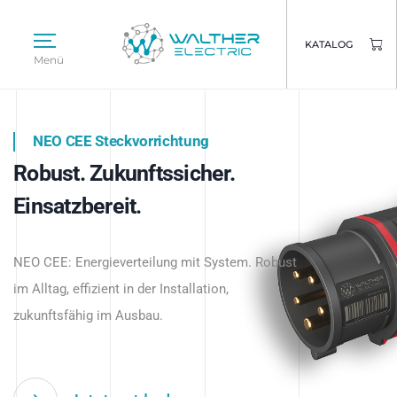
KATALOG
Menü
NEO CEE Steckvorrichtung
NEO ISY System
Robust. Zukunftssicher.
Intelligenz trifft Energie.
WALTHER ELECTRIC
Einsatzbereit.
Intelligente Stromverteilung
Das innovative Stecksystem für industrielle
beginnt hier.
NEO CEE: Energieverteilung mit System. Robust
Anwendungen – robust, IP-geschützt und
im Alltag, effizient in der Installation,
zukunftsfähig.
zukunftsfähig im Ausbau.
Jetzt entdecken
Jetzt entdecken