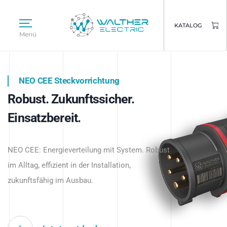
KATALOG
Menü
NEO CEE Steckvorrichtung
NEO ISY System
Robust. Zukunftssicher.
Intelligenz trifft Energie.
WALTHER ELECTRIC
Einsatzbereit.
Intelligente Stromverteilung
Das innovative Stecksystem für industrielle
beginnt hier.
NEO CEE: Energieverteilung mit System. Robust
Anwendungen – robust, IP-geschützt und
im Alltag, effizient in der Installation,
zukunftsfähig.
zukunftsfähig im Ausbau.
Jetzt entdecken
Jetzt entdecken