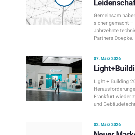
Leidenschaf
Gemeinsam haben 
sicher gemacht – 
Jahrzehnte techni
Partners Doepke.
07. März 2026
Light+Build
Light + Building 20
Herausforderunge
Frankfurt wieder 
und Gebäudetechni
02. März 2026
Neuer Marke