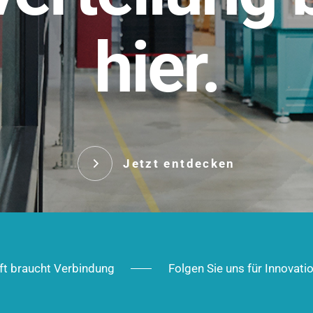
t.
hier.
Das innovative Stecksy
robust, IP-geschützt un
 Robust im Alltag,
ig im Ausbau.
Jetzt entd
Jetzt entdecken
ft braucht Verbindung
Folgen Sie uns für Innovati