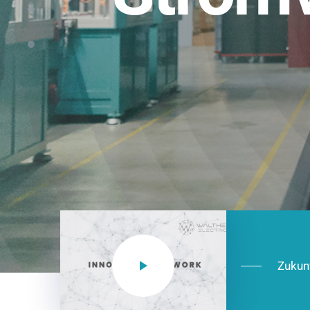
Einsatzberei
NEO CEE: Energieverteilung mit System.
effizient in der Installation, zukunftsfäh
Jetzt entdecken
Zukun