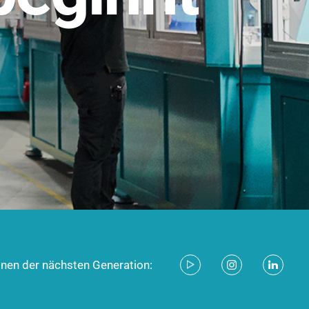
stem für industrielle Anwendungen –
d zukunftsfähig.
ecken
onen der nächsten Generation: