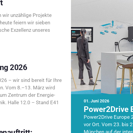
t
wir unzählige Projekte
heute feiern wir sieben
sche Exzellenz unseres
ing 2026
26 – wir sind bereit für Ihre
n. Vom 8.–13. März wird
zum Zentrum der Energie-
01. Juni 2026
k. Halle 12.0 – Stand E41
Power2Drive 
Power2Drive Europe 2
vor Ort. Vom 23. bis 2
nauftritt:
München auf der inte