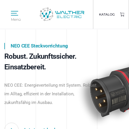
KATALOG
Menü
NEO CEE Steckvorrichtung
NEO ISY System
Robust. Zukunftssicher.
Intelligenz trifft Energie.
WALTHER ELECTRIC
Einsatzbereit.
Intelligente Stromverteilung
Das innovative Stecksystem für industrielle
beginnt hier.
NEO CEE: Energieverteilung mit System. Robust
Anwendungen – robust, IP-geschützt und
im Alltag, effizient in der Installation,
zukunftsfähig.
zukunftsfähig im Ausbau.
Jetzt entdecken
Jetzt entdecken