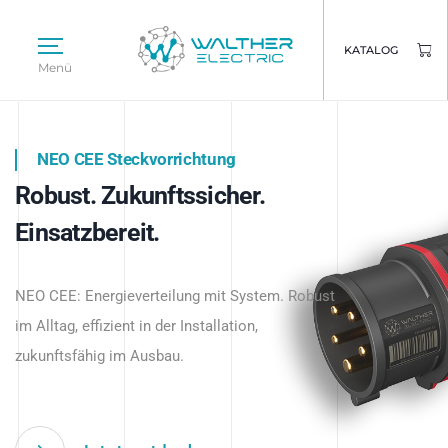
KATALOG
Menü
NEO CEE Steckvorrichtung
NEO ISY System
Robust. Zukunftssicher.
Intelligenz trifft Energie.
WALTHER ELECTRIC
Einsatzbereit.
Intelligente Stromverteilung
Das innovative Stecksystem für industrielle
beginnt hier.
NEO CEE: Energieverteilung mit System. Robust
Anwendungen – robust, IP-geschützt und
im Alltag, effizient in der Installation,
zukunftsfähig.
zukunftsfähig im Ausbau.
Jetzt entdecken
Jetzt entdecken