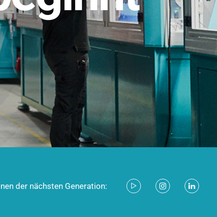
stem für industrielle Anwendungen –
d zukunftsfähig.
ecken
onen der nächsten Generation: