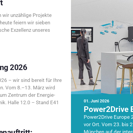
t
wir unzählige Projekte
heute feiern wir sieben
sche Exzellenz unseres
ing 2026
26 – wir sind bereit für Ihre
n. Vom 8.–13. März wird
zum Zentrum der Energie-
01. Juni 2026
k. Halle 12.0 – Stand E41
Power2Drive 
Power2Drive Europe 2
vor Ort. Vom 23. bis 2
nauftritt:
München auf der inte