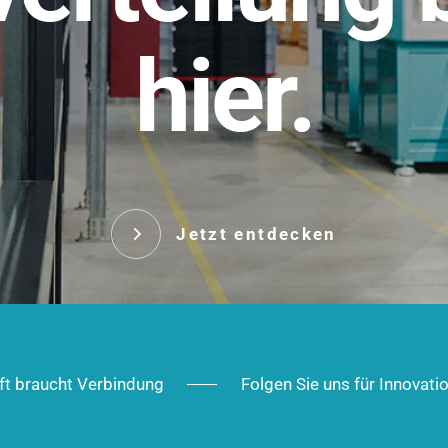
t.
hier.
Das innovative Stecksy
robust, IP-geschützt un
 Robust im Alltag,
ig im Ausbau.
Jetzt entd
Jetzt entdecken
ft braucht Verbindung
Folgen Sie uns für Innovati