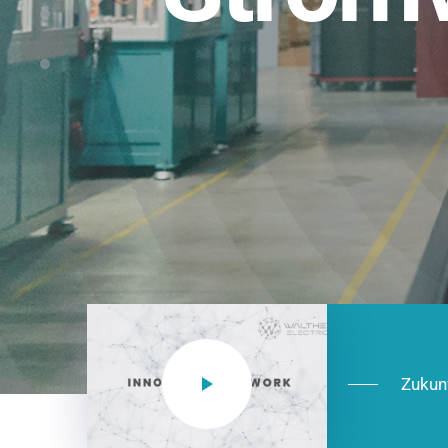
Einsatzberei
NEO CEE: Energieverteilung mit System.
effizient in der Installation, zukunftsfäh
Jetzt entdecken
Zukun