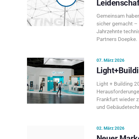
Leidenschaf
Gemeinsam haben 
sicher gemacht – 
Jahrzehnte techni
Partners Doepke.
07. März 2026
Light+Build
Light + Building 20
Herausforderunge
Frankfurt wieder 
und Gebäudetechni
02. März 2026
Neuer Marke