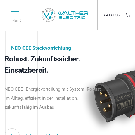
KATALOG
Menü
NEO CEE Steckvorrichtung
NEO ISY System
Robust. Zukunftssicher.
Intelligenz trifft Energie.
WALTHER ELECTRIC
Einsatzbereit.
Intelligente Stromverteilung
Das innovative Stecksystem für industrielle
beginnt hier.
NEO CEE: Energieverteilung mit System. Robust
Anwendungen – robust, IP-geschützt und
im Alltag, effizient in der Installation,
zukunftsfähig.
zukunftsfähig im Ausbau.
Jetzt entdecken
Jetzt entdecken