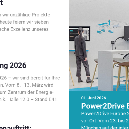
t
wir unzählige Projekte
heute feiern wir sieben
sche Exzellenz unseres
ing 2026
26 – wir sind bereit für Ihre
n. Vom 8.–13. März wird
zum Zentrum der Energie-
01. Juni 2026
k. Halle 12.0 – Stand E41
Power2Drive 
Power2Drive Europe 2
vor Ort. Vom 23. bis 2
nauftritt:
München auf der inte