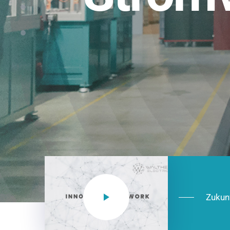
Einsatzberei
NEO CEE: Energieverteilung mit System.
effizient in der Installation, zukunftsfäh
Jetzt entdecken
Zukun