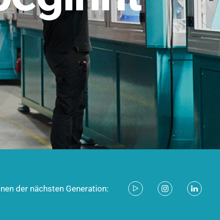
stem für industrielle Anwendungen –
d zukunftsfähig.
ecken
onen der nächsten Generation: