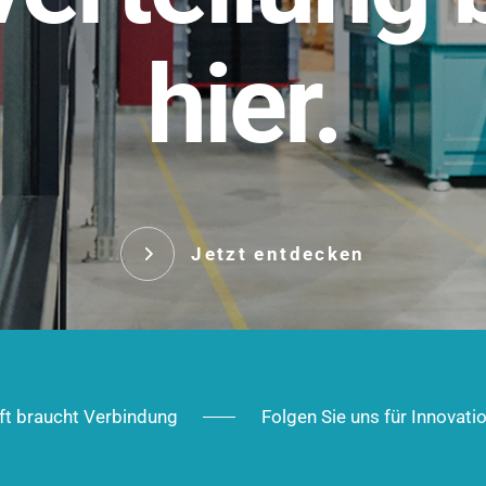
t.
hier.
Das innovative Stecksy
robust, IP-geschützt un
 Robust im Alltag,
ig im Ausbau.
Jetzt entd
Jetzt entdecken
ft braucht Verbindung
Folgen Sie uns für Innovati