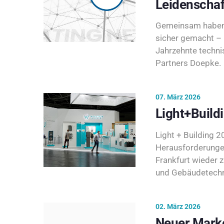
Leidenschaf
Gemeinsam haben 
sicher gemacht – 
Jahrzehnte techni
Partners Doepke.
07. März 2026
Light+Build
Light + Building 20
Herausforderunge
Frankfurt wieder 
und Gebäudetechni
02. März 2026
Neuer Marke